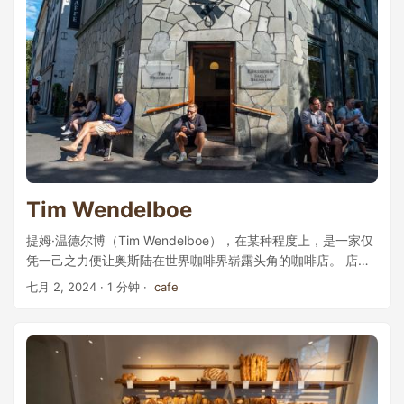
Tim Wendelboe
提姆·温德尔博（Tim Wendelboe），在某种程度上，是一家仅
凭一己之力便让奥斯陆在世界咖啡界崭露头角的咖啡店。 店主
以自己的姓名为咖啡店命名，而温德尔博本人也有一段极其显
七月 2, 2024
· 1 分钟 ·
cafe
赫的职业生涯。他早在1998年便在著名的奥斯陆连锁店
Stockfleths担任咖啡师，并于2004年赢得了世界咖啡师大赛的
桂冠。三年后，他离开了Stockfleths，在格吕纳斯街1号
（Grüners gate 1）开设了自己的咖啡馆。自那时起，温德尔博
在咖啡烘焙方面获得了多个世界冠军，成为斯堪的纳维亚地区
第三波咖啡运动的代表人物。如今，这家店每天吸引着成百上